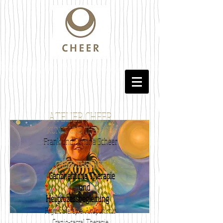
ATELIER CHEER
KUNST UND THERAPIE
Frank und Simona Scheer
CHEER THERAPIE
Ganzheitliche Therapie
und
Heilprozessbegleitung
Physiotherapie, Akupunktur
Cranio-sacral Therapie