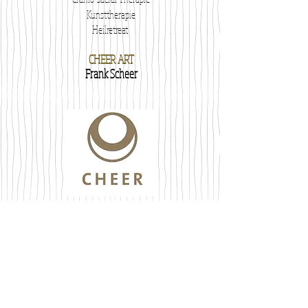
Kunsttherapie
Heilretreat
CHEER ART
Frank Scheer